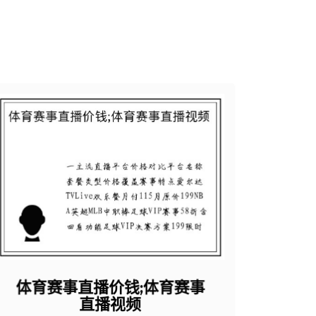
体育赛事直播价钱;体育赛事
直播视频