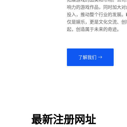
响力的游戏作品，同时加大对
投入，推动整个行业的发展。
仅是娱乐，更是文化交流、创
起，创造属于未来的奇迹。
了解我们
最新注册网址