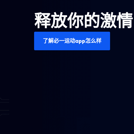
释放你的激情
了解必一运动app怎么样