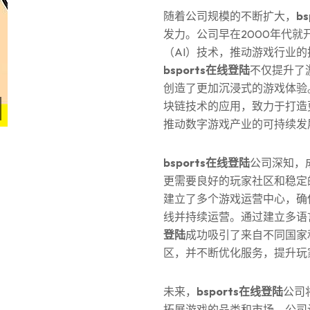
随着公司规模的不断扩大，
b
发力。公司早在2000年代就
（AI）技术，推动游戏行业
bsports在线登陆
不仅提升了
创造了更加沉浸式的游戏体验
块链技术的应用，致力于打造
推动数字游戏产业的可持续发
bsports在线登陆
公司深知，
更需要良好的玩家社区和稳定
建立了多个游戏运营中心，确
线并持续运营。通过建立多语
登陆
成功吸引了来自不同国家
区，并不断优化服务，提升玩
未来，
bsports在线登陆
公司
拓展游戏的品类和市场。公司